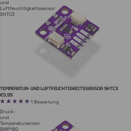
und
Luftfeuchtigkeitssensor
SHTC3
TEMPERATUR- UND LUFTFEUCHTIGKEITSSENSOR SHTC3
In Den Einkaufswagen
QWIIC
€5,95
1 Bewertung
Druck-
und
Temperatursensor
BMP180