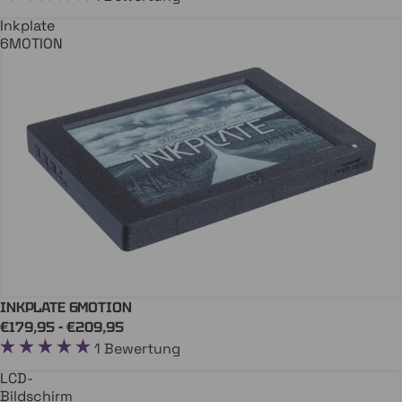
Inkplate
6MOTION
INKPLATE 6MOTION
In Den Einkaufswagen
INKPLATE
€179,95 - €209,95
1 Bewertung
LCD-
Bildschirm