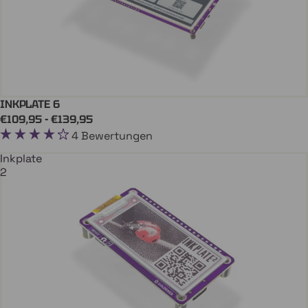
INKPLATE 6
INKPLATE
Coming soon
€109,95 - €139,95
4 Bewertungen
Inkplate
2