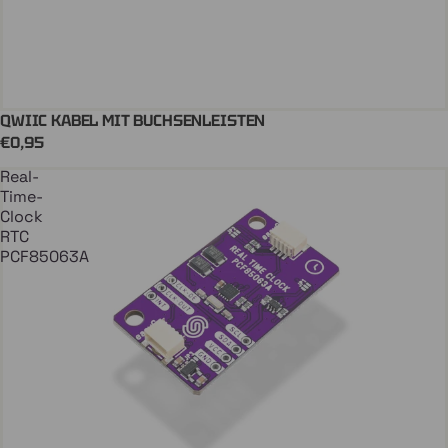
QWIIC KABEL MIT BUCHSENLEISTEN
In Den Einkaufswagen
QWIIC
€0,95
Real-
Time-
Clock
RTC
PCF85063A