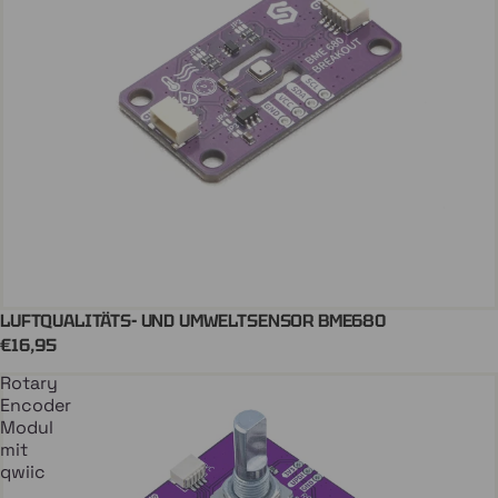
LUFTQUALITÄTS- UND UMWELTSENSOR BME680
QWIIC
Coming soon
€16,95
Rotary
Encoder
Modul
mit
qwiic