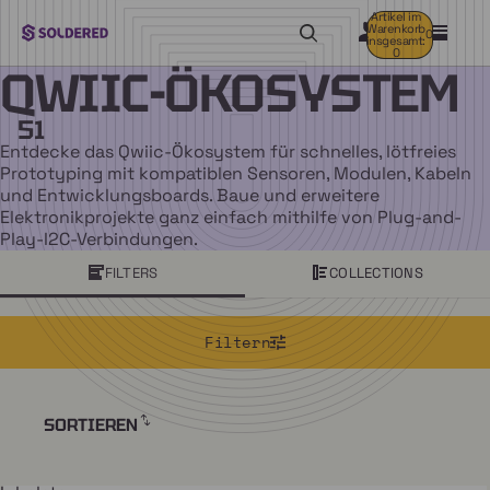
Artikel im
Warenkorb
0
insgesamt:
0
QWIIC-ÖKOSYSTEM
51
Entdecke das Qwiic-Ökosystem für schnelles, lötfreies
Prototyping mit kompatiblen Sensoren, Modulen, Kabeln
und Entwicklungsboards. Baue und erweitere
Elektronikprojekte ganz einfach mithilfe von Plug-and-
Play-I2C-Verbindungen.
FILTERS
COLLECTIONS
Filtern
SORTIEREN