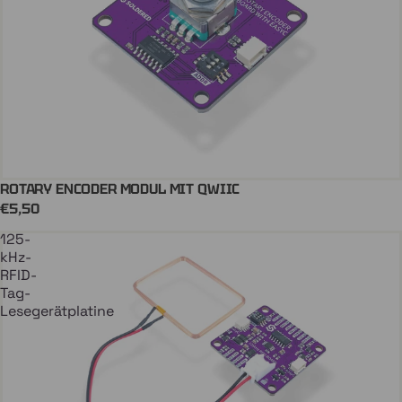
ROTARY ENCODER MODUL MIT QWIIC
Coming soon
€5,50
125-
kHz-
RFID-
Tag-
Lesegerätplatine