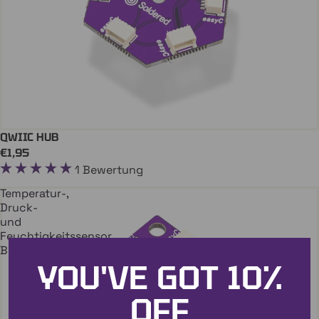
QWIIC HUB
In Den Einkaufswagen
QWIIC
€1,95
1 Bewertung
Temperatur-,
Druck-
und
Feuchtigkeitssensor
BME280
YOU'VE GOT
10%
OFF