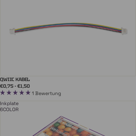
QWIIC KABEL
In Den Einkaufswagen
€0,75 - €1,50
1 Bewertung
Inkplate
6COLOR