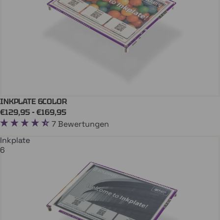
INKPLATE 6COLOR
In Den Einkaufswagen
INKPLATE
€129,95 - €169,95
7 Bewertungen
Inkplate
6