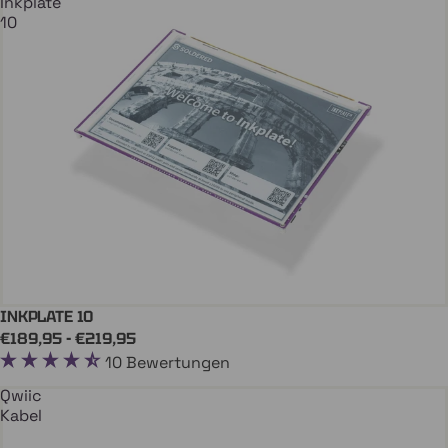
Inkplate
10
INKPLATE 10
In Den Einkaufswagen
INKPLATE
€189,95 - €219,95
10 Bewertungen
Qwiic
Kabel