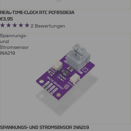
REAL-TIME-CLOCK RTC PCF85063A
In Den Einkaufswagen
€3,95
2 Bewertungen
Spannungs-
und
Stromsensor
INA219
SPANNUNGS- UND STROMSENSOR INA219
In Den Einkaufswagen
QWIIC