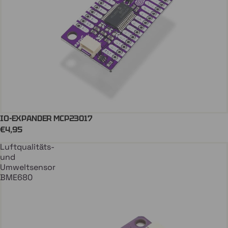
IO-EXPANDER MCP23017
QWIIC
Coming soon
€4,95
Luftqualitäts-
und
Umweltsensor
BME680