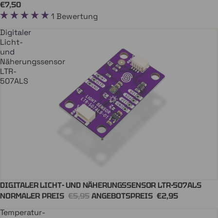
€7,50
1 Bewertung
Digitaler
Licht-
und
Näherungssensor
LTR-
507ALS
DIGITALER LICHT- UND NÄHERUNGSSENSOR LTR-507ALS
In Den Einkaufswagen
QWIIC
NORMALER PREIS
€5,95
ANGEBOTSPREIS
€2,95
Temperatur-