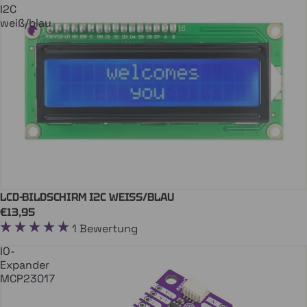
I2C
weiß/blau
LCD-BILDSCHIRM I2C WEISS/BLAU
Coming soon
€13,95
1 Bewertung
IO-
Expander
MCP23017