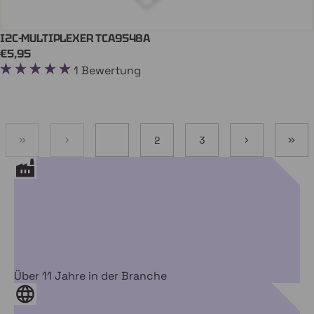
I2C-MULTIPLEXER TCA9548A
In Den Einkaufswagen
QWIIC
€5,95
1 Bewertung
1
2
3
Über 11 Jahre in der Branche