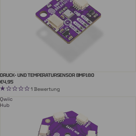
DRUCK- UND TEMPERATURSENSOR BMP180
In Den Einkaufswagen
QWIIC
€4,95
1 Bewertung
Qwiic
Hub