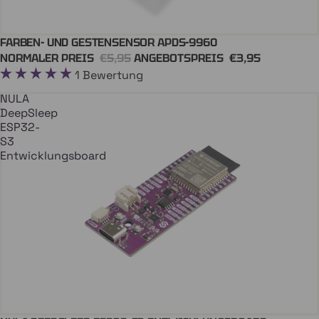
FARBEN- UND GESTENSENSOR APDS-9960
In Den Einkaufswagen
QWIIC
NORMALER PREIS
€5,95
ANGEBOTSPREIS
€3,95
1 Bewertung
NULA
DeepSleep
ESP32-
S3
Entwicklungsboard