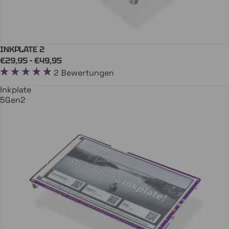
INKPLATE 2
In Den Einkaufswagen
INKPLATE
€29,95 - €49,95
2 Bewertungen
Inkplate
5Gen2