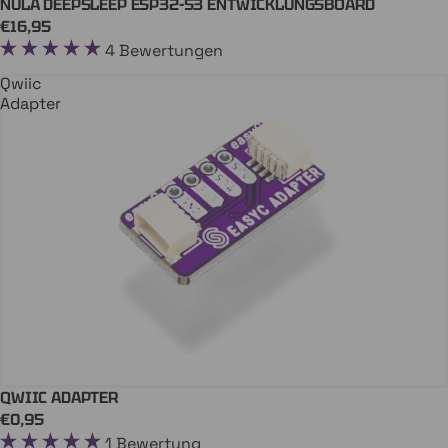
NULA DEEPSLEEP ESP32-S3 ENTWICKLUNGSBOARD
In Den Einkaufswagen
QWIIC
€16,95
4 Bewertungen
Qwiic
Adapter
QWIIC ADAPTER
In Den Einkaufswagen
QWIIC
€0,95
1 Bewertung