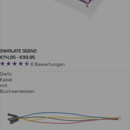
INKPLATE 5GEN2
In Den Einkaufswagen
€74,95 - €99,95
6 Bewertungen
Qwiic
Kabel
mit
Buchsenleisten