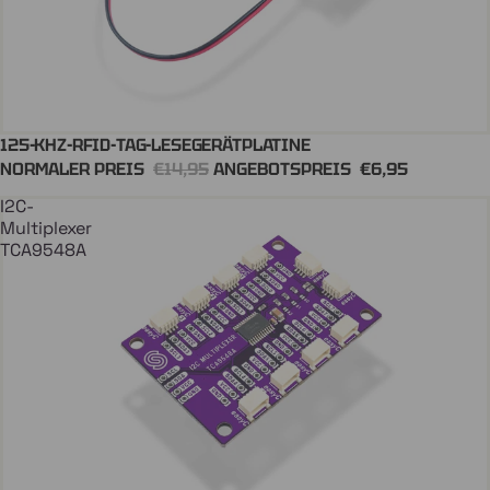
125-KHZ-RFID-TAG-LESEGERÄTPLATINE
In Den Einkaufswagen
NORMALER PREIS
€14,95
ANGEBOTSPREIS
€6,95
I2C-
Multiplexer
TCA9548A