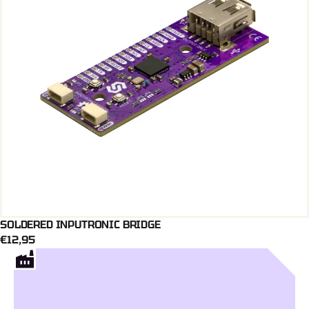
SOLDERED INPUTRONIC BRIDGE
Dodaj U Košaricu
€12,95