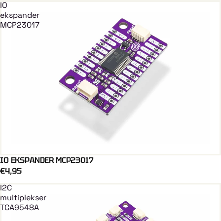
IO
ekspander
MCP23017
IO EKSPANDER MCP23017
QWIIC
Stiže uskoro
€4,95
I2C
multiplekser
TCA9548A