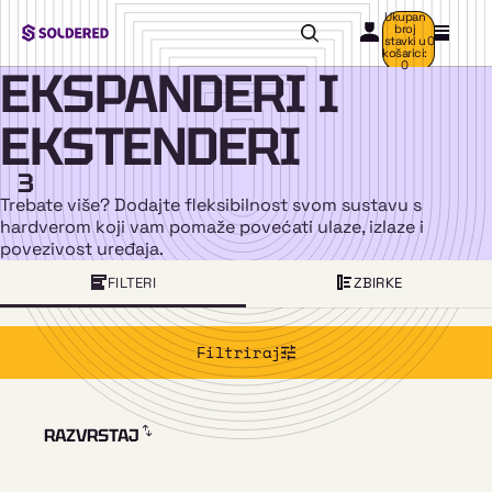
Ukupan
broj
stavki u
0
košarici:
0
EKSPANDERI I
EKSTENDERI
3
Trebate više? Dodajte fleksibilnost svom sustavu s
hardverom koji vam pomaže povećati ulaze, izlaze i
povezivost uređaja.
FILTERI
ZBIRKE
Filtriraj
RAZVRSTAJ