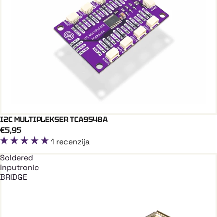
I2C MULTIPLEKSER TCA9548A
Dodaj U Košaricu
QWIIC
€5,95
1 recenzija
Soldered
Inputronic
BRIDGE