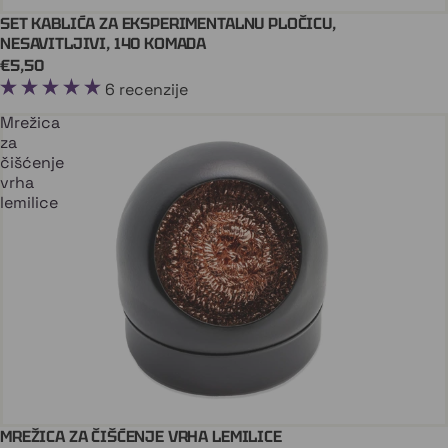
SET KABLIĆA ZA EKSPERIMENTALNU PLOČICU,
Dodaj U Košaricu
ARDUINO
NESAVITLJIVI, 140 KOMADA
€5,50
6 recenzije
Mrežica
za
čišćenje
vrha
lemilice
MREŽICA ZA ČIŠĆENJE VRHA LEMILICE
Dodaj U Košaricu