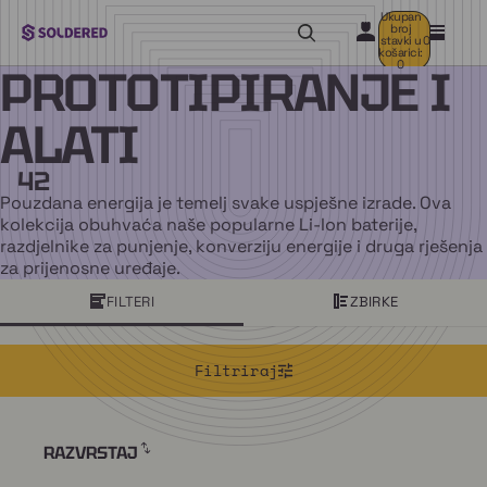
Ukupan
broj
stavki u
0
košarici:
0
PROTOTIPIRANJE I
ALATI
42
Pouzdana energija je temelj svake uspješne izrade. Ova
kolekcija obuhvaća naše popularne Li-Ion baterije,
razdjelnike za punjenje, konverziju energije i druga rješenja
za prijenosne uređaje.
FILTERI
ZBIRKE
Filtriraj
RAZVRSTAJ