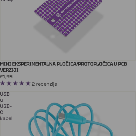
MINI EKSPERIMENTALNA PLOČICA/PROTOPLOČICA U PCB
Dodaj U Košaricu
VERZIJI
€1,95
2 recenzije
USB
u
USB-
C
kabel