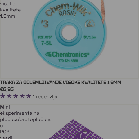
visoke
kvalitete
1.9mm
TRAKA ZA ODLEMLJIVANJE VISOKE KVALITETE 1.9MM
Stiže uskoro
€6,95
1 recenzija
Mini
eksperimentalna
pločica/protopločica
u
PCB
verziji