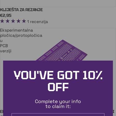
KLIJEŠTA ZA REZANJE
Stiže uskoro
€2,95
1 recenzija
Eksperimentalna
pločica/protopločica
u
PCB
verziji
YOU'VE GOT
10%
OFF
Complete your info
to claim it:
EKSPERIMENTALNA PLOČICA/PROTOPLOČICA U PCB VERZIJI
Dodaj U Košaricu