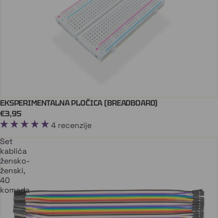
EKSPERIMENTALNA PLOČICA (BREADBOARD)
ARDUINO
Stiže uskoro
€3,95
4 recenzije
Set
kablića
žensko-
ženski,
40
komada