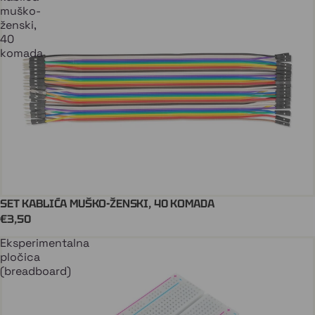
muško-
ženski,
40
komada
SET KABLIĆA MUŠKO-ŽENSKI, 40 KOMADA
ARDUINO
Stiže uskoro
€3,50
Eksperimentalna
pločica
(breadboard)