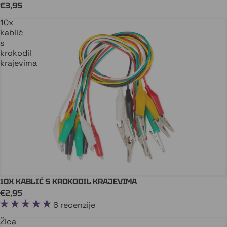
€3,95
10x
kablić
s
krokodil
krajevima
10X KABLIĆ S KROKODIL KRAJEVIMA
Dodaj U Košaricu
€2,95
6 recenzije
Žica