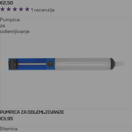
€2,50
1 recenzija
Pumpica
za
odlemljivanje
PUMPICA ZA ODLEMLJIVANJE
Stiže uskoro
€3,95
Stanica