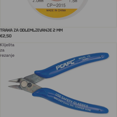
TRAKA ZA ODLEMLJIVANJE 2 MM
Dodaj U Košaricu
€2,50
Kliješta
za
rezanje