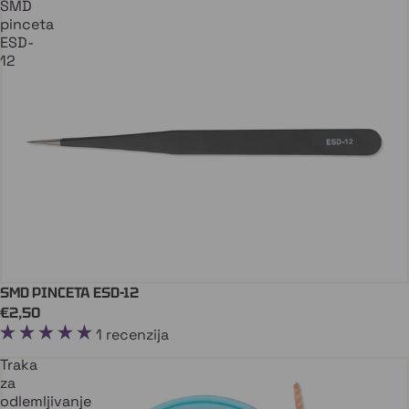
SMD
pinceta
ESD-
12
SMD PINCETA ESD-12
Dodaj U Košaricu
€2,50
1 recenzija
Traka
za
odlemljivanje