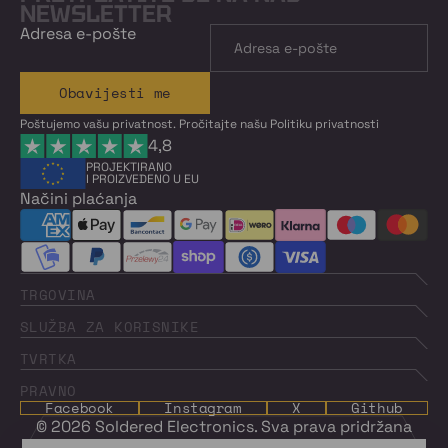
NEWSLETTER
Adresa e-pošte
Obavijesti me
Poštujemo vašu privatnost. Pročitajte našu
Politiku privatnosti
4,8
PROJEKTIRANO
I PROIZVEDENO U EU
Načini plaćanja
TRGOVINA
SLUŽBA ZA KORISNIKE
TVRTKA
PRAVNO
Facebook
Instagram
X
Github
© 2026
Soldered Electronics
. Sva prava pridržana