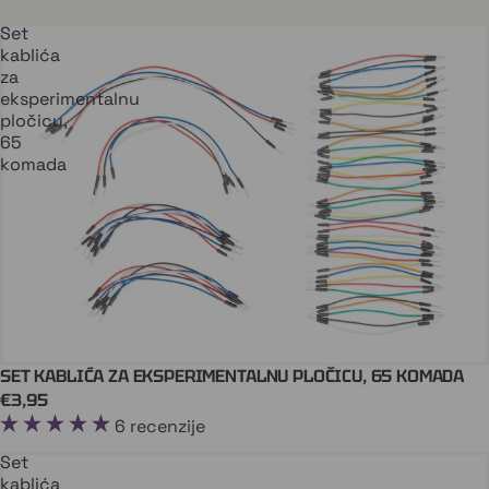
Set
kablića
za
eksperimentalnu
pločicu,
65
komada
SET KABLIĆA ZA EKSPERIMENTALNU PLOČICU, 65 KOMADA
ARDUINO
Stiže uskoro
€3,95
6 recenzije
Set
kablića