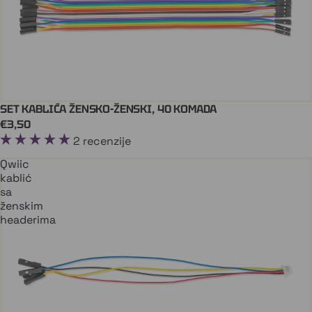
SET KABLIĆA ŽENSKO-ŽENSKI, 40 KOMADA
ARDUINO
Stiže uskoro
€3,50
2 recenzije
Qwiic
kablić
sa
ženskim
headerima