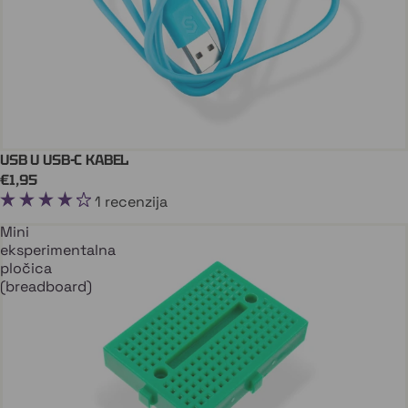
USB U USB-C KABEL
Dodaj U Košaricu
€1,95
1 recenzija
Mini
eksperimentalna
pločica
(breadboard)