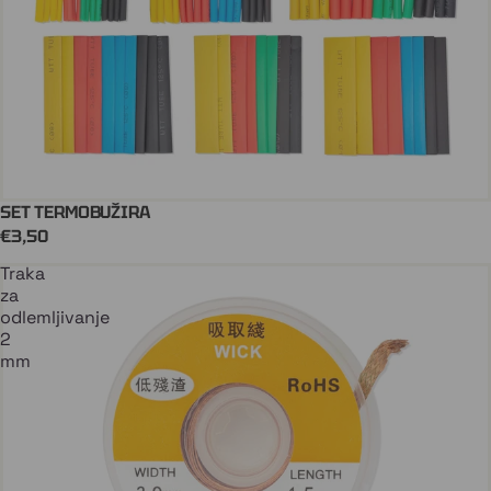
SET TERMOBUŽIRA
Stiže uskoro
€3,50
Traka
za
odlemljivanje
2
mm