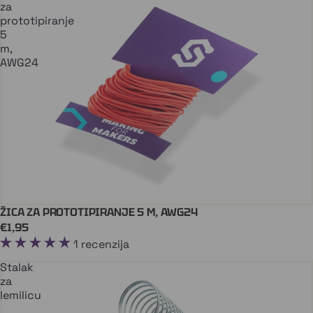
za
prototipiranje
5
m,
AWG24
ŽICA ZA PROTOTIPIRANJE 5 M, AWG24
Dodaj U Košaricu
€1,95
1 recenzija
Stalak
za
lemilicu