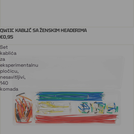
QWIIC KABLIĆ SA ŽENSKIM HEADERIMA
Dodaj U Košaricu
QWIIC
€0,95
Set
kablića
za
eksperimentalnu
pločicu,
nesavitljivi,
140
komada