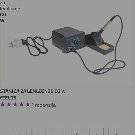
za
lemljenje
60
W
STANICA ZA LEMLJENJE 60 W
Dodaj U Košaricu
€39,95
1 recenzija
1
2