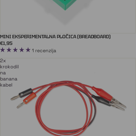
MINI EKSPERIMENTALNA PLOČICA (BREADBOARD)
Dodaj U Košaricu
ARDUINO
€1,95
1 recenzija
2x
krokodil
na
banana
kabel