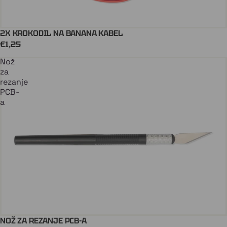
2X KROKODIL NA BANANA KABEL
Stiže uskoro
€1,25
Nož
za
rezanje
PCB-
a
NOŽ ZA REZANJE PCB-A
Dodaj U Košaricu