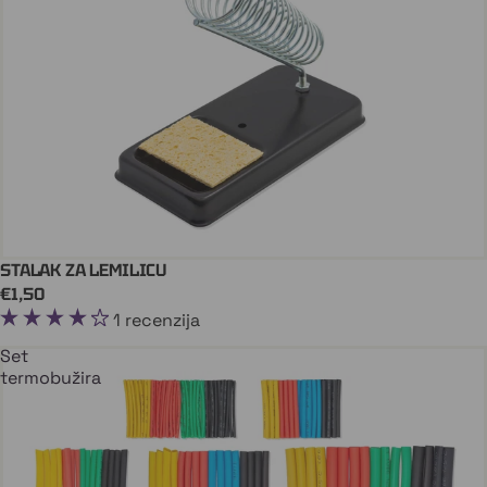
STALAK ZA LEMILICU
Dodaj U Košaricu
€1,50
1 recenzija
Set
termobužira