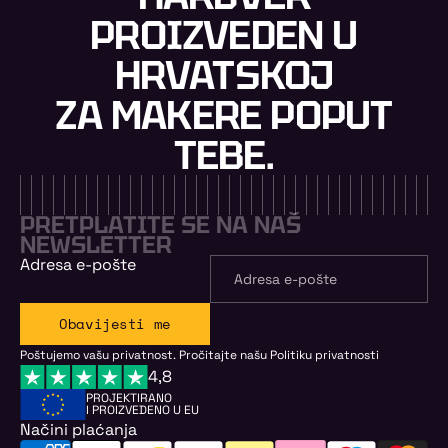
PROIZVEDEN U
HRVATSKOJ
ZA MAKERE POPUT
TEBE.
PRETPLATITE SE NA NAŠ
NEWSLETTER
Adresa e-pošte
Obavijesti me
Poštujemo vašu privatnost. Pročitajte našu
Politiku privatnosti
4,8
PROJEKTIRANO
I PROIZVEDENO U EU
Načini plaćanja