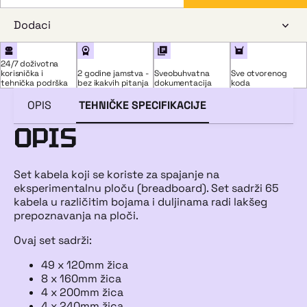
Dodaci
24/7 doživotna
korisnička i
2 godine jamstva -
Sveobuhvatna
Sve otvorenog
tehnička podrška
bez ikakvih pitanja
dokumentacija
koda
OPIS
TEHNIČKE SPECIFIKACIJE
OPIS
Set kabela koji se koriste za spajanje na
eksperimentalnu ploču (breadboard). Set sadrži 65
kabela u različitim bojama i duljinama radi lakšeg
prepoznavanja na ploči.
Ovaj set sadrži:
49 x 120mm žica
8 x 160mm žica
4 x 200mm žica
4 x 240mm žica