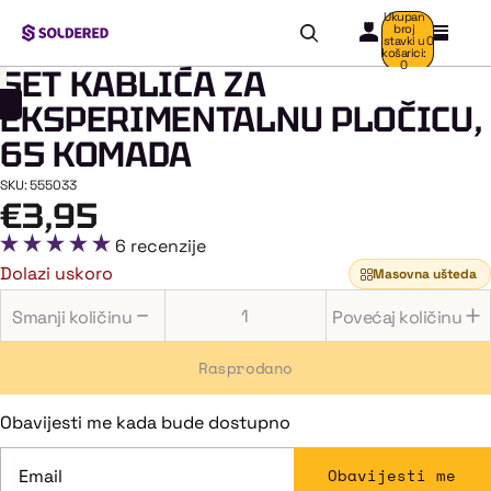
Ukupan
broj
stavki u
0
košarici:
0
SET KABLIĆA ZA
EKSPERIMENTALNU PLOČICU,
DOM
/
65 KOMADA
SET KABLIĆA ZA
EKSPERIMENTALNU
PLOČICU, 65
SKU: 555033
KOMADA
€3,95
6 recenzije
Dolazi uskoro
Masovna ušteda
Smanji količinu
Povećaj količinu
Rasprodano
Obavijesti me kada bude dostupno
Obavijesti me