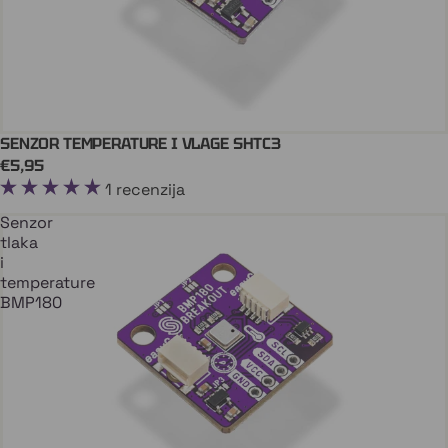
SENZOR TEMPERATURE I VLAGE SHTC3
Dodaj U Košaricu
QWIIC
€5,95
1 recenzija
Senzor
tlaka
i
temperature
BMP180