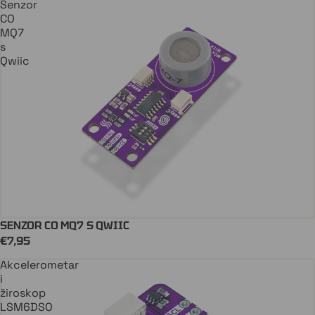
Senzor
CO
MQ7
s
Qwiic
SENZOR CO MQ7 S QWIIC
QWIIC
Stiže uskoro
€7,95
Akcelerometar
i
žiroskop
LSM6DSO