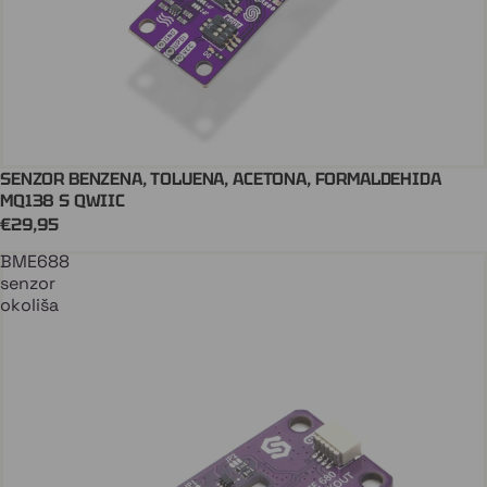
SENZOR BENZENA, TOLUENA, ACETONA, FORMALDEHIDA
QWIIC
Stiže uskoro
MQ138 S QWIIC
€29,95
BME688
senzor
okoliša