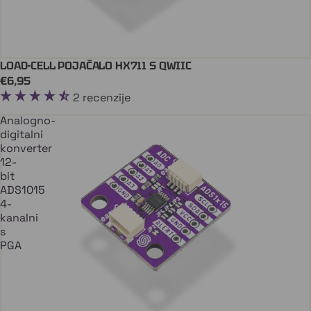
LOAD-CELL POJAČALO HX711 S QWIIC
Dodaj U Košaricu
QWIIC
€6,95
2 recenzije
Analogno-
digitalni
konverter
12-
bit
ADS1015
4-
kanalni
s
PGA