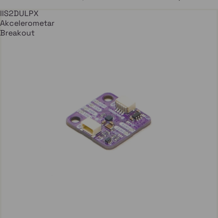
IIS2DULPX
Akcelerometar
Breakout