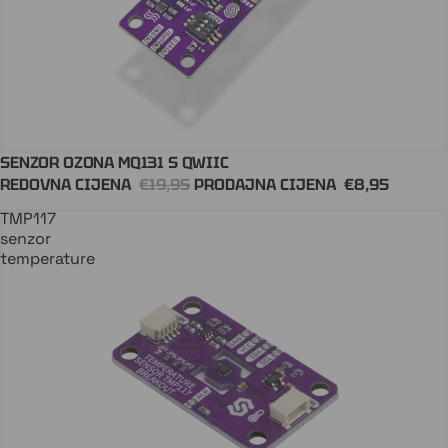
SENZOR OZONA MQ131 S QWIIC
Dodaj U Košaricu
QWIIC
REDOVNA CIJENA
€19,95
PRODAJNA CIJENA
€8,95
TMP117
senzor
temperature