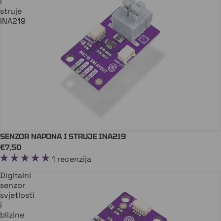
i
struje
INA219
SENZOR NAPONA I STRUJE INA219
Dodaj U Košaricu
QWIIC
€7,50
1 recenzija
Digitalni
senzor
svjetlosti
i
blizine