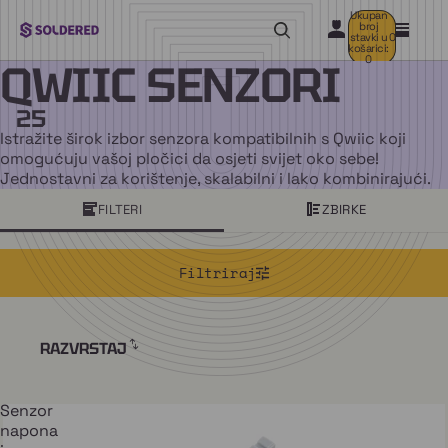
Ukupan
broj
stavki u
0
košarici:
0
QWIIC SENZORI
25
Istražite širok izbor senzora kompatibilnih s Qwiic koji
omogućuju vašoj pločici da osjeti svijet oko sebe!
Jednostavni za korištenje, skalabilni i lako kombinirajući.
FILTERI
ZBIRKE
Filtriraj
RAZVRSTAJ
Senzor
napona