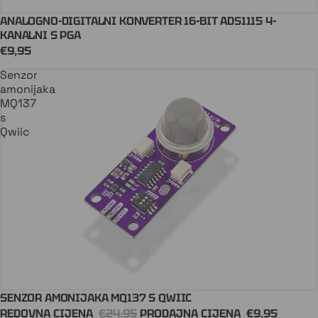
ANALOGNO-DIGITALNI KONVERTER 16-BIT ADS1115 4-
Stiže uskoro
KANALNI S PGA
€9,95
Senzor
amonijaka
MQ137
s
Qwiic
SENZOR AMONIJAKA MQ137 S QWIIC
Dodaj U Košaricu
QWIIC
REDOVNA CIJENA
€24,95
PRODAJNA CIJENA
€9,95