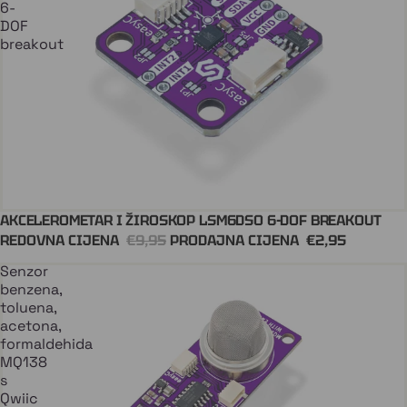
6-
DOF
breakout
AKCELEROMETAR I ŽIROSKOP LSM6DSO 6-DOF BREAKOUT
Dodaj U Košaricu
REDOVNA CIJENA
€9,95
PRODAJNA CIJENA
€2,95
Senzor
benzena,
toluena,
acetona,
formaldehida
MQ138
s
Qwiic