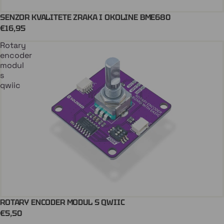
SENZOR KVALITETE ZRAKA I OKOLINE BME680
QWIIC
Stiže uskoro
€16,95
Rotary
encoder
modul
s
qwiic
ROTARY ENCODER MODUL S QWIIC
Stiže uskoro
€5,50