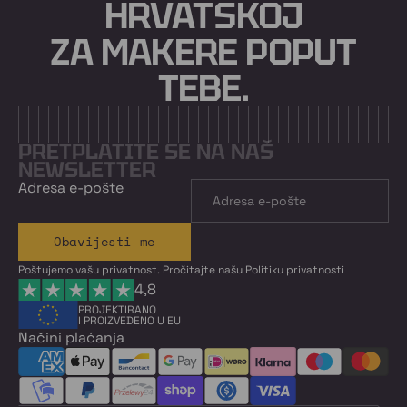
HRVATSKOJ
ZA MAKERE POPUT
TEBE.
PRETPLATITE SE NA NAŠ
NEWSLETTER
Adresa e-pošte
Obavijesti me
Poštujemo vašu privatnost. Pročitajte našu
Politiku privatnosti
4,8
PROJEKTIRANO
I PROIZVEDENO U EU
Načini plaćanja