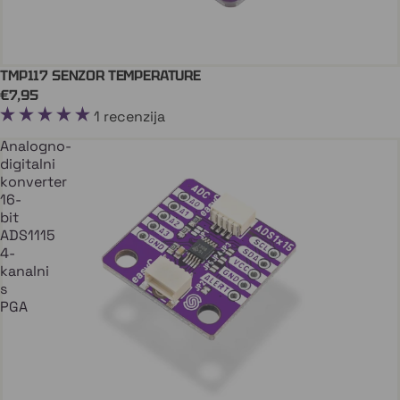
TMP117 SENZOR TEMPERATURE
Stiže uskoro
€7,95
1 recenzija
Analogno-
digitalni
konverter
16-
bit
ADS1115
4-
kanalni
s
PGA