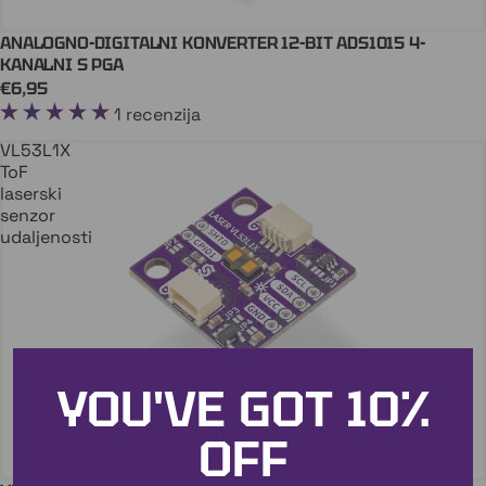
ANALOGNO-DIGITALNI KONVERTER 12-BIT ADS1015 4-
Dodaj U Košaricu
QWIIC
KANALNI S PGA
€6,95
1 recenzija
VL53L1X
ToF
laserski
senzor
udaljenosti
YOU'VE GOT
10%
OFF