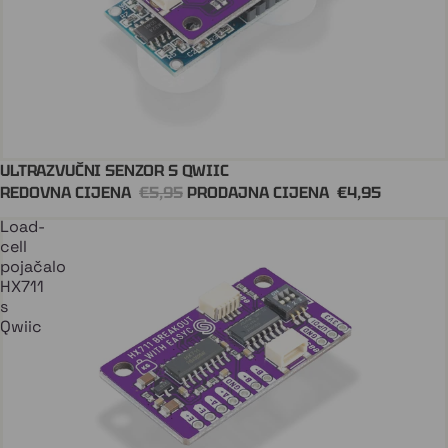
ULTRAZVUČNI SENZOR S QWIIC
Dodaj U Košaricu
QWIIC
REDOVNA CIJENA
€5,95
PRODAJNA CIJENA
€4,95
Load-
cell
pojačalo
HX711
s
Qwiic