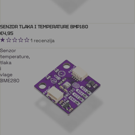
SENZOR TLAKA I TEMPERATURE BMP180
Dodaj U Košaricu
QWIIC
€4,95
1 recenzija
Senzor
temperature,
tlaka
i
vlage
BME280