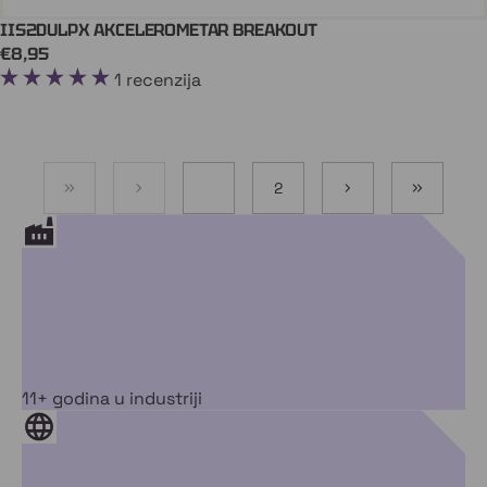
IIS2DULPX AKCELEROMETAR BREAKOUT
Dodaj U Košaricu
€8,95
1 recenzija
1
2
11+ godina u industriji