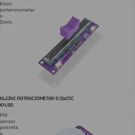
Klizni
potenciometar
s
Qwiic
KLIZNI POTENCIOMETAR S QWIIC
Dodaj U Košaricu
QWIIC
€4,95
PIR
senzor
pokreta
s