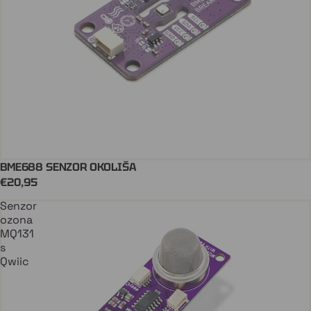
BME688 SENZOR OKOLIŠA
Dodaj U Košaricu
€20,95
Senzor
ozona
MQ131
s
Qwiic