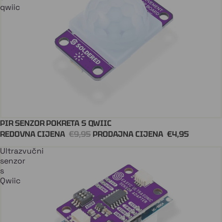
qwiic
PIR SENZOR POKRETA S QWIIC
Dodaj U Košaricu
REDOVNA CIJENA
€9,95
PRODAJNA CIJENA
€4,95
Ultrazvučni
senzor
s
Qwiic