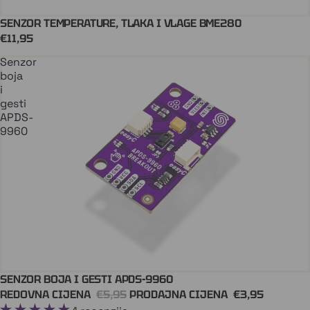
SENZOR TEMPERATURE, TLAKA I VLAGE BME280
Dodaj U Košaricu
QWIIC
€11,95
Senzor
boja
i
gesti
APDS-
9960
SENZOR BOJA I GESTI APDS-9960
Dodaj U Košaricu
QWIIC
REDOVNA CIJENA
€5,95
PRODAJNA CIJENA
€3,95