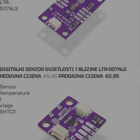
LTR-
507ALS
DIGITALNI SENZOR SVJETLOSTI I BLIZINE LTR-507ALS
Dodaj U Košaricu
QWIIC
REDOVNA CIJENA
€5,95
PRODAJNA CIJENA
€2,95
Senzor
temperature
i
vlage
SHTC3