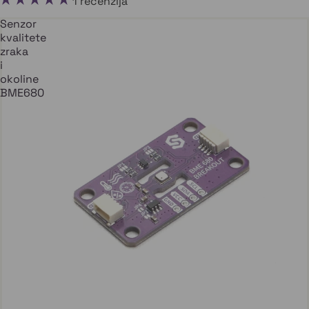
1 recenzija
Senzor
kvalitete
zraka
i
okoline
BME680